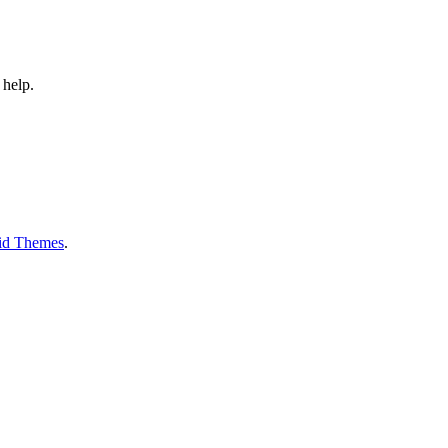
 help.
id Themes
.