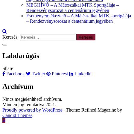
MEGHÍVÓ – A Mátészalkai MTK Sportgálája –
Rendezvénysorozat a centenárium jegyében
Eseményemlékeztető – A Mátészalkai MTK sportgálája
– Rendezvénysorozat a centenárium jegyében
Keresés:
Labdarúgás
Share
Facebook
Twitter
Pinterest
Linkedin
Archívum
Nincs megjeleníthető archívum.
Minden jog fenntartva 2021.
Proudly powered by WordPress
|
Theme: Refined Magazine by
Candid Themes
.