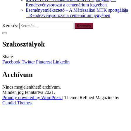
Rendezvénysorozat a centenárium jegyében
Eseményemlékeztető – A Mátészalkai MTK sportgálája
– Rendezvénysorozat a centenárium jegyében
Keresés:
Szakosztályok
Share
Facebook
Twitter
Pinterest
Linkedin
Archívum
Nincs megjeleníthető archívum.
Minden jog fenntartva 2021.
Proudly powered by WordPress
|
Theme: Refined Magazine by
Candid Themes
.