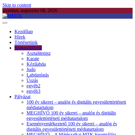
Skip to content
szombat, augusztus 08, 2026
MMTK
Mátészalkai Munkás Testgyakorlók Köre
Kezdőlap
Hírek
Történetünk
Szakosztályok
Asztalitenisz
Karate
Kézilabda
Judo
Labdarúgás
Úszás
egyéb2
egyéb3
Pályázat
100 év sikerei – analóg és digitális egyesülettörténeti
médiatartalom
MEGHÍVÓ 100 év sikerei – analóg és digitális
egyesülettörténeti médiatartalom
Eseményemlékeztető 100 év sikerei – analóg és
digitális egyesülettörténeti médiatartalom
MEGHÍVÓ – A Mátészalkai MTK Sportgálája –